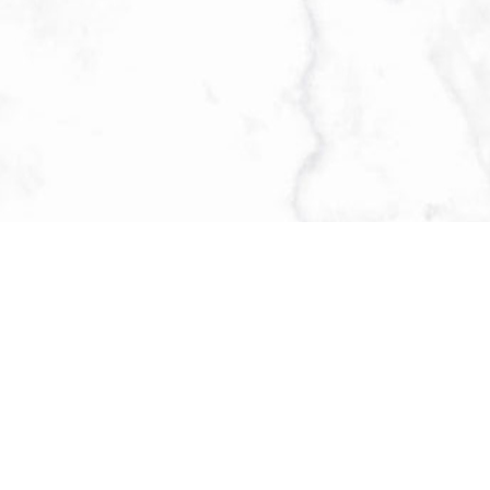
58
華豐街77之8號