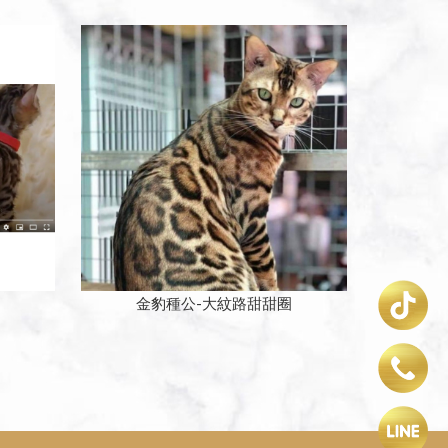
金豹種公-大紋路甜甜圈