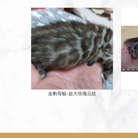
金豹母貓-超大玫瑰云紋